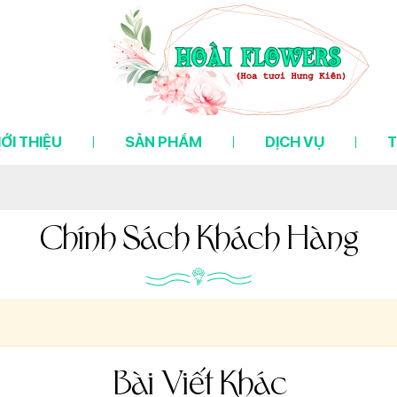
IỚI THIỆU
SẢN PHẨM
DỊCH VỤ
T
Chính Sách Khách Hàng
Bài Viết Khác