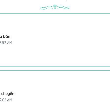
a bán
8:52 AM
n chuyển
2:02 AM