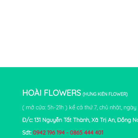
HOÀI FLOWERS
(HƯNG KIÊN FLOWER)
( mở cửa: 5h-21h ) kể cả thứ 7, chủ nhật, ngày 
Đ/c: 131 Nguyễn Tất Thành, Xã Trị An, Đồng N
Sđt:
0942 196 194 - 0865 444 401