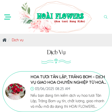
Dịch vụ
Dịch Vụ
HOA TƯƠI TÂN LẬP, TRẢNG BOM – DỊCH
VỤ GIAO HOA CHUYÊN NGHIỆP TỪ HOÀI
FLOWERS
03/06/2025 08:25 AM
Nếu bạn đang tìm kiếm dịch vụ hoa tươi Tân
Lập, Trảng Bom uy tín, chất lượng, giao nhanh
và mẫu mã đa dạng thì HOÀI FLOWERS