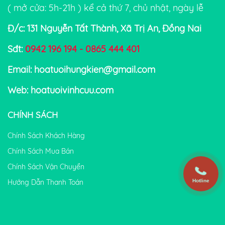
( mở cửa: 5h-21h ) kể cả thứ 7, chủ nhật, ngày lễ
Đ/c: 131 Nguyễn Tất Thành, Xã Trị An, Đồng Nai
Sđt:
0942 196 194 - 0865 444 401
Email: hoatuoihungkien@gmail.com
Web: hoatuoivinhcuu.com
CHÍNH SÁCH
Chính Sách Khách Hàng
Chính Sách Mua Bán
Chính Sách Vận Chuyển
Hotline
Hướng Dẫn Thanh Toán