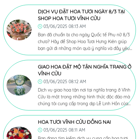
(HƯNG KIÊN FLOWER) chính là lựa chọn hoàn
hảo. Chúng tôi là địa chỉ chuyên cung cấp hoa
DỊCH VỤ ĐẶT HOA TƯƠI NGÀY 8/3 TẠI
tươi, hoa bó, hoa giỏ, hoa chúc mừng, hoa khai
SHOP HOA TƯƠI VĨNH CỬU
trương, hoa tang lễ… phục vụ khu vực Tân Lập,
03/06/2025 08:13 AM
Trảng Bom và lân cận.
Bạn đã chuẩn bị cho ngày Quốc tế Phụ nữ 8/3
chưa? Hãy để Shop Hoa Tươi Hưng Kiên giúp
bạn gửi đi những món quà ý nghĩa và đầy yêu
thương tới những người phụ nữ quan trọng
trong cuộc sống của bạn.
GIAO HOA ĐẶT MỘ TẬN NGHĨA TRANG Ở
VĨNH CỬU
03/06/2025 08:12 AM
Dịch vụ giao hoa tận nơi tại nghĩa trang ở Vĩnh
Cửu là một trong những hình thức độc đáo mà
chúng tôi cung cấp trong dịp Lễ Linh Hồn của
người đạo Công Giáo, nhằm giúp quý khách
tiếp cận và chia sẻ cảm xúc một cách tinh tế
HOA TƯƠI VĨNH CỬU ĐỒNG NAI
và tôn trọng nhất. Dưới đây là một số thông tin
03/06/2025 08:11 AM
chi tiết về dịch vụ giao hoa tận nghĩa trang mà
chúng tôi đem đến:
Bạn đang tìm kiếm dịch vụ cung cấp hoa tươi