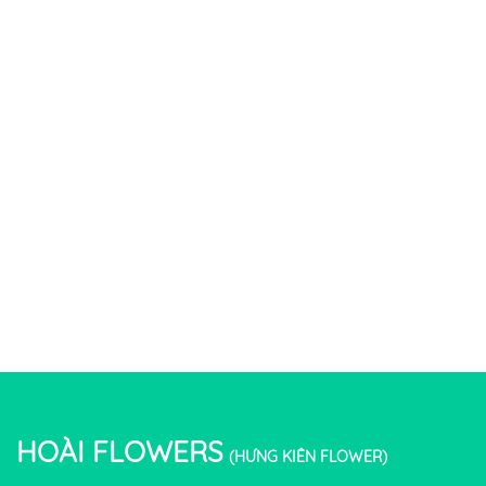
khôi và thơ mộng của nó.
HOÀI FLOWERS
(HƯNG KIÊN FLOWER)