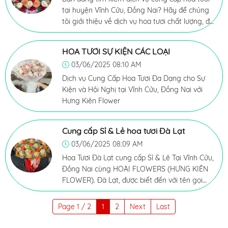
tại huyện Vĩnh Cửu, Đồng Nai? Hãy để chúng
tôi giới thiệu về dịch vụ hoa tươi chất lượng, đa
dạng và phục vụ tận tâm tại khu vực này.
#hoatuoivinhcuu, #shophoatuoivinhcuu
HOA TƯƠI SỰ KIỆN CÁC LOẠI
03/06/2025 08:10 AM
Dịch vụ Cung Cấp Hoa Tươi Đa Dạng cho Sự
Kiện và Hội Nghị tại Vĩnh Cửu, Đồng Nai với
Hưng Kiên Flower
Cung cấp Sỉ & Lẻ hoa tươi Đà Lạt
03/06/2025 08:09 AM
Hoa Tươi Đà Lạt cung cấp Sỉ & Lẻ Tại Vĩnh Cửu,
Đồng Nai cùng HOÀI FLOWERS (HƯNG KIÊN
FLOWER). Đà Lạt, được biết đến với tên gọi
"Thành phố hoa" của Việt Nam, nổi tiếng với
những cánh đồng hoa tươi đẹp và khí hậu mát
Page 1 / 2
1
2
Next
Last
mẻ quanh năm. Hoa tươi Đà Lạt luôn đượcc
mọi người yêu thích và ưa chuộng với sự tinh