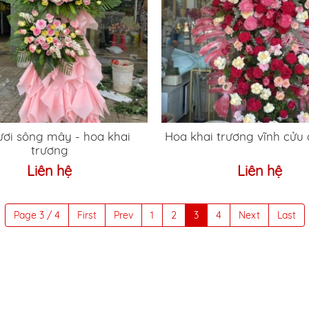
 sông mây - hoa khai
Hoa khai trương vĩnh cửu 
trương
Liên hệ
Liên hệ
Page 3 / 4
First
Prev
1
2
3
4
Next
Last