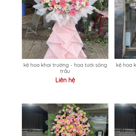
kệ hoa khai trương - hoa tươi sông
kệ hoa khai tr
trầu
Liên hệ