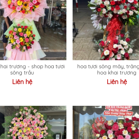
ương - shop hoa tươi
hoa tươi sông mây, trản
sông trầu
hoa khai trương
Liên hệ
Liên hệ