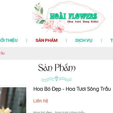
IỚI THIỆU
SẢN PHẨM
DỊCH VỤ
T
rầu
Sản Phẩm
Hoa Bó Đẹp - Hoa Tươi Sông Trầu
Liên hệ
Hoa bó đẹp - hoa tươi sông trầu