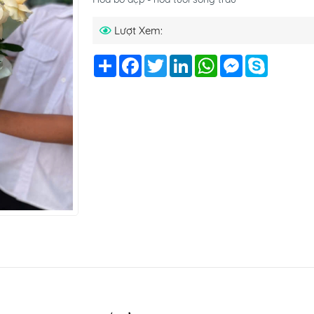
Lượt Xem:
Chia
Facebook
Twitter
LinkedIn
WhatsApp
Messenger
Skype
sẻ