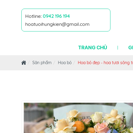
Hotline:
0942 196 194
hoatuoihungkien@gmail.com
TRANG CHỦ
G
Sản phẩm
Hoa bó
Hoa bó đẹp - hoa tươi sông t