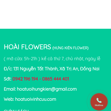
HOÀI FLOWERS
(HƯNG KIÊN FLOWER)
( mở cửa: 5h-21h ) kể cả thứ 7, chủ nhật, ngày lễ
Đ/c: 131 Nguyễn Tất Thành, Xã Trị An, Đồng Nai
Sđt:
0942 196 194 - 0865 444 401
Email: hoatuoihungkien@gmail.com
Web: hoatuoivinhcuu.com
Hotline