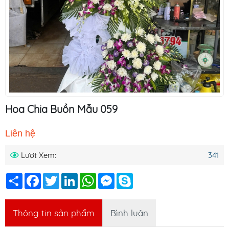
Hoa Chia Buồn Mẫu 059
Liên hệ
Lượt Xem:
341
Chia
Facebook
Twitter
LinkedIn
WhatsApp
Messenger
Skype
sẻ
Thông tin sản phẩm
Bình luận