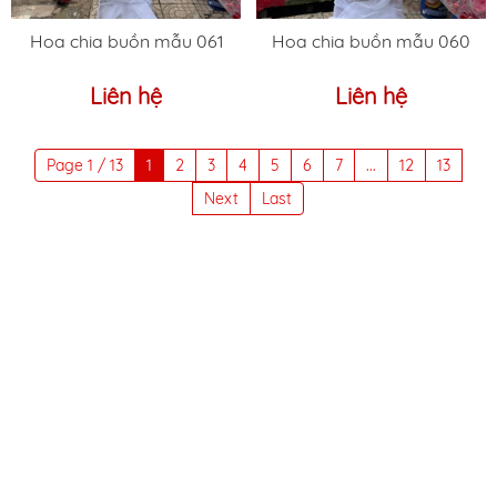
Hoa chia buồn mẫu 061
Hoa chia buồn mẫu 060
Liên hệ
Liên hệ
Page 1 / 13
1
2
3
4
5
6
7
...
12
13
Next
Last