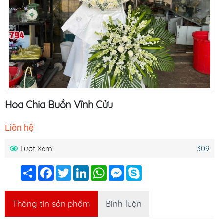
Hoa Chia Buồn Vĩnh Cửu
Liên hệ
Lượt Xem:
309
Chia
Facebook
Twitter
LinkedIn
WhatsApp
Messenger
Skype
sẻ
Thông tin sản phẩm
Bình luận