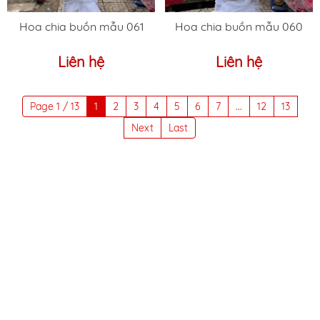
Hoa chia buồn mẫu 061
Hoa chia buồn mẫu 060
Liên hệ
Liên hệ
Page 1 / 13
1
2
3
4
5
6
7
...
12
13
Next
Last