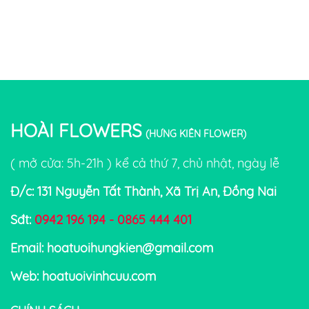
HOÀI FLOWERS
(HƯNG KIÊN FLOWER)
( mở cửa: 5h-21h ) kể cả thứ 7, chủ nhật, ngày lễ
Đ/c: 131 Nguyễn Tất Thành, Xã Trị An, Đồng Nai
Sđt:
0942 196 194 - 0865 444 401
Email: hoatuoihungkien@gmail.com
Web: hoatuoivinhcuu.com