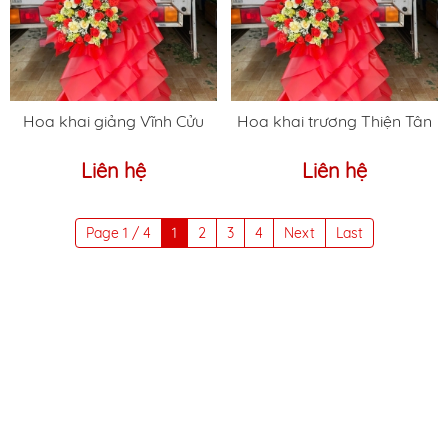
Hoa khai giảng Vĩnh Cửu
Hoa khai trương Thiện Tân
Liên hệ
Liên hệ
Page 1 / 4
1
2
3
4
Next
Last