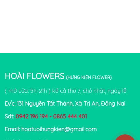
HOÀI FLOWERS
(HƯNG KIÊN FLOWER)
( mở cửa: 5h-21h ) kể cả thứ 7, chủ nhật, ngày lễ
Đ/c: 131 Nguyễn Tất Thành, Xã Trị An, Đồng Nai
Sđt:
0942 196 194 - 0865 444 401
Email: hoatuoihungkien@gmail.com