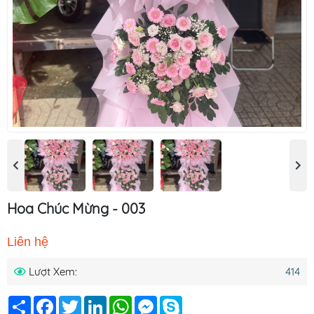
Hoa Chúc Mừng - 003
Liên hệ
Lượt Xem:
414
Chia
Facebook
Twitter
LinkedIn
WhatsApp
Messenger
Skype
sẻ