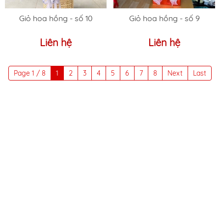
Giỏ hoa hồng - số 10
Giỏ hoa hồng - số 9
Liên hệ
Liên hệ
Page 1 / 8
1
2
3
4
5
6
7
8
Next
Last