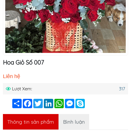
Hoa Giỏ Số 007
Liên hệ
Lượt Xem:
317
Chia
Facebook
Twitter
LinkedIn
WhatsApp
Messenger
Skype
sẻ
Thông tin sản phẩm
Bình luận