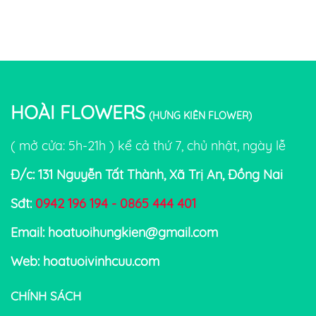
HOÀI FLOWERS
(HƯNG KIÊN FLOWER)
( mở cửa: 5h-21h ) kể cả thứ 7, chủ nhật, ngày lễ
Đ/c: 131 Nguyễn Tất Thành, Xã Trị An, Đồng Nai
Sđt:
0942 196 194 - 0865 444 401
Email: hoatuoihungkien@gmail.com
Web: hoatuoivinhcuu.com
CHÍNH SÁCH