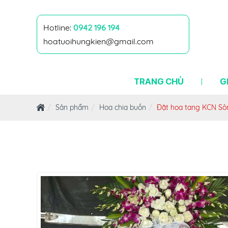
Hotline:
0942 196 194
hoatuoihungkien@gmail.com
TRANG CHỦ
G
Sản phẩm
Hoa chia buồn
Đặt hoa tang KCN S