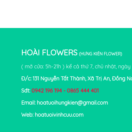
HOÀI FLOWERS
(HƯNG KIÊN FLOWER)
( mở cửa: 5h-21h ) kể cả thứ 7, chủ nhật, ngày 
Đ/c: 131 Nguyễn Tất Thành, Xã Trị An, Đồng N
Sđt:
0942 196 194 - 0865 444 401
Email: hoatuoihungkien@gmail.com
Web: hoatuoivinhcuu.com