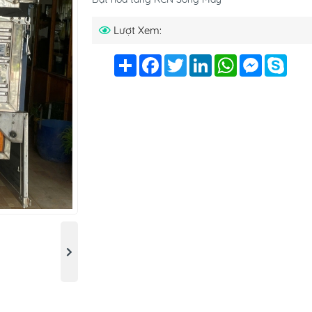
Lượt Xem:
Chia
Facebook
Twitter
LinkedIn
WhatsApp
Messenge
Skyp
sẻ