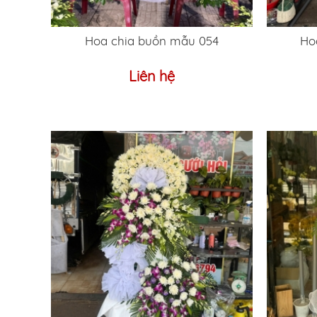
Hoa chia buồn mẫu 054
Ho
Liên hệ