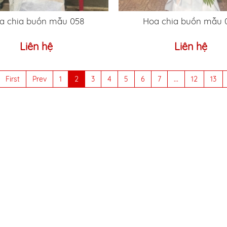
a chia buồn mẫu 058
Hoa chia buồn mẫu 
Liên hệ
Liên hệ
First
Prev
1
2
3
4
5
6
7
...
12
13