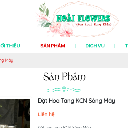
IỚI THIỆU
SẢN PHẨM
DỊCH VỤ
T
ông Mây
Sản Phẩm
Đặt Hoa Tang KCN Sông Mây
Liên hệ
Đặt hoa tang KCN Sông Mây