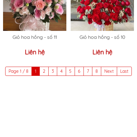
Giỏ hoa hồng - số 11
Giỏ hoa hồng - số 10
Liên hệ
Liên hệ
Page 1 / 8
1
2
3
4
5
6
7
8
Next
Last