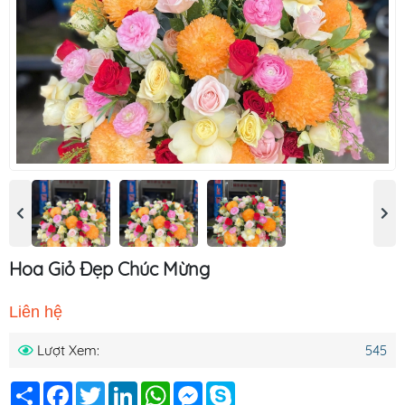
Hoa Giỏ Đẹp Chúc Mừng
Liên hệ
Lượt Xem:
545
Chia
Facebook
Twitter
LinkedIn
WhatsApp
Messenger
Skype
sẻ