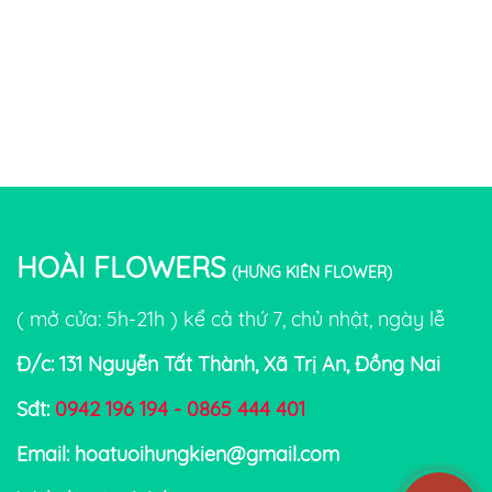
HOÀI FLOWERS
(HƯNG KIÊN FLOWER)
( mở cửa: 5h-21h ) kể cả thứ 7, chủ nhật, ngày lễ
Đ/c: 131 Nguyễn Tất Thành, Xã Trị An, Đồng Nai
Sđt:
0942 196 194 - 0865 444 401
Email: hoatuoihungkien@gmail.com